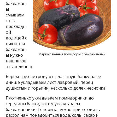
баклажан
ы
смываем
соль
прохладн
ой
водицей с
них и эти
баклажан
Маринованные помидоры с баклажанами
ы нужно
нашпигов
ать зеленью.
Берем трех литровую стеклянную банку на ее
днище укладываем лист лавровый, перец
душистый и горький, несколько долек чесночка.
Плотненько укладываем помидорчики до
середины банки, затем укладываем
баклажанчики. Теперича нужно приготовить
рассол нам понадобиться вода, соль, сахар и