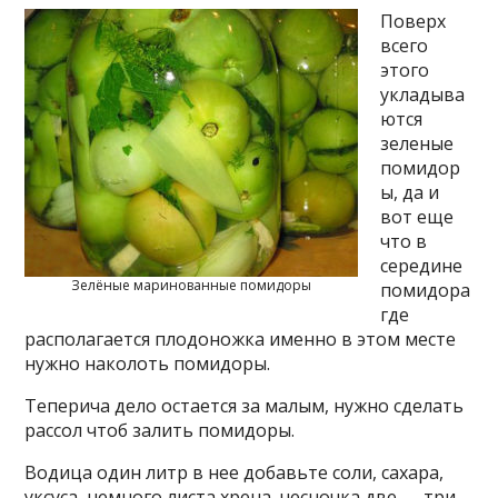
Поверх
всего
этого
укладыва
ются
зеленые
помидор
ы, да и
вот еще
что в
середине
Зелёные маринованные помидоры
помидора
где
располагается плодоножка именно в этом месте
нужно наколоть помидоры.
Теперича дело остается за малым, нужно сделать
рассол чтоб залить помидоры.
Водица один литр в нее добавьте соли, сахара,
уксуса, немного листа хрена, чесночка две — три