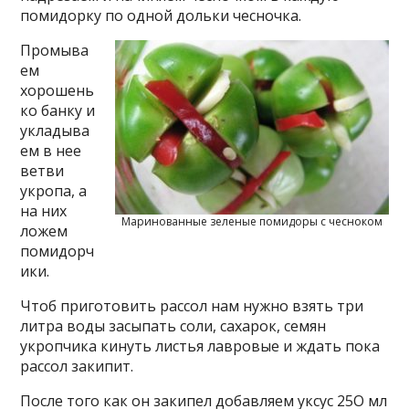
помидорку по одной дольки чесночка.
Промыва
ем
хорошень
ко банку и
укладыва
ем в нее
ветви
укропа, а
на них
Маринованные зеленые помидоры с чесноком
ложем
помидорч
ики.
Чтоб приготовить рассол нам нужно взять три
литра воды засыпать соли, сахарок, семян
укропчика кинуть листья лавровые и ждать пока
рассол закипит.
После того как он закипел добавляем уксус 25О мл