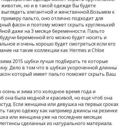
животик, но и в такой одежде Вы будете
выглядеть элегантной и женственной.Возьмем к
примеру пальто, оно отлично подходит для
дный фасон и поэтому может скрыть кругленький
йной даже на 3 месяце беременности. Пальто
 будучи беременной его можно будет носить и
альное и очень хорошо будет смотреться если его
ание на такие коллекции как Hermes и Chloe
 зима 2015 шубки лучше подбирать те которые
ну. Дело в том что в шубках укороченной длинны
 фасон который имеет пальто поможет скрыть Ваш
осень и зима это холодное время года и
б она была модной и красивой, но еще чтоб она
остуд. Если женщина или девушка на первых сроках
ть такую одёжку как например джинсы на резинке
шка или женщина уже на последних месяцах
леггинсы сделанных из натурального материала.