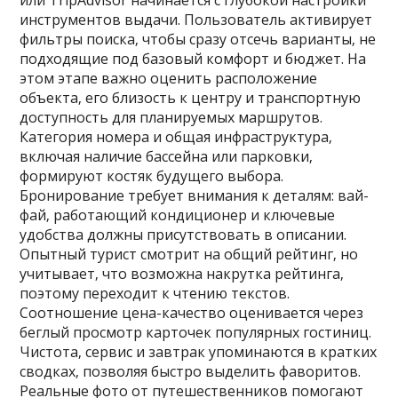
или TripAdvisor начинается с глубокой настройки
инструментов выдачи. Пользователь активирует
фильтры поиска‚ чтобы сразу отсечь варианты‚ не
подходящие под базовый комфорт и бюджет. На
этом этапе важно оценить расположение
объекта‚ его близость к центру и транспортную
доступность для планируемых маршрутов.
Категория номера и общая инфраструктура‚
включая наличие бассейна или парковки‚
формируют костяк будущего выбора.
Бронирование требует внимания к деталям: вай-
фай‚ работающий кондиционер и ключевые
удобства должны присутствовать в описании.
Опытный турист смотрит на общий рейтинг‚ но
учитывает‚ что возможна накрутка рейтинга‚
поэтому переходит к чтению текстов.
Соотношение цена-качество оценивается через
беглый просмотр карточек популярных гостиниц.
Чистота‚ сервис и завтрак упоминаются в кратких
сводках‚ позволяя быстро выделить фаворитов.
Реальные фото от путешественников помогают