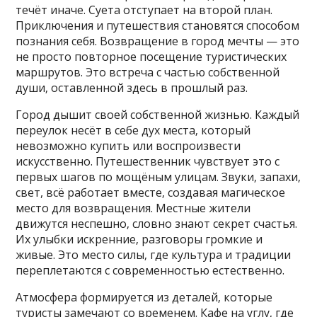
течёт иначе. Суета отступает на второй план.
Приключения и путешествия становятся способом
познания себя. Возвращение в город мечты — это
не просто повторное посещение туристических
маршрутов. Это встреча с частью собственной
души‚ оставленной здесь в прошлый раз.
Город дышит своей собственной жизнью. Каждый
переулок несёт в себе дух места‚ который
невозможно купить или воспроизвести
искусственно. Путешественник чувствует это с
первых шагов по мощёным улицам. Звуки‚ запахи‚
свет, всё работает вместе‚ создавая магическое
место для возвращения. Местные жители
движутся неспешно‚ словно знают секрет счастья.
Их улыбки искренние‚ разговоры громкие и
живые. Это место силы‚ где культура и традиции
переплетаются с современностью естественно.
Атмосфера формируется из деталей‚ которые
туристы замечают со временем. Кафе на углу‚ где