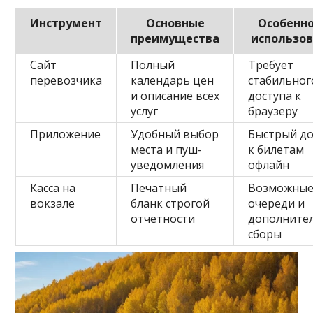
Инструмент
Основные
Особенн
преимущества
использо
Сайт
Полный
Требует
перевозчика
календарь цен
стабильног
и описание всех
доступа к
услуг
браузеру
Приложение
Удобный выбор
Быстрый до
места и пуш-
к билетам
уведомления
офлайн
Касса на
Печатный
Возможны
вокзале
бланк строгой
очереди и
отчетности
дополните
сборы