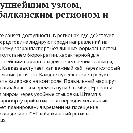
рупнейшим узлом,
балканским регионом и
храняет доступность в регионах, где действует
 Герцеговина лидируют среди направлений на
ющему загранпаспорт без лишних формальностей.
тсутствием бюрократии, характерной для
ростейшим вариантом для пересечения границы,
. Кавказ выступает как важный хаб, через который
альние регионы. Каждое путешествие требует
жать задержек на контроле. Правильный маршрут
авиабилеты и время в пути. Стамбул, Ереван и
м миром через удобные стыковки. Штамп в
 аэропорту прибытия, подтверждая легальный
ебует планирования времени на посещение
езда делают СНГ и балканский регион
ых.