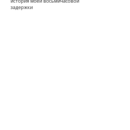
история моей восьмичасовой
задержки