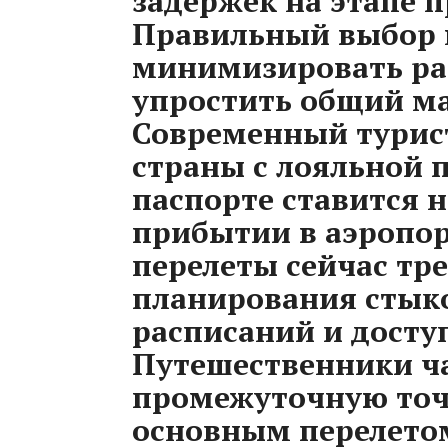
задержек на этапе 
Правильный выбор 
минимизировать ра
упростить общий ма
Современный турист
страны с лояльной 
паспорте ставится 
прибытии в аэропо
перелеты сейчас тр
планирования стыко
расписаний и досту
Путешественники ча
промежуточную точ
основным перелетом