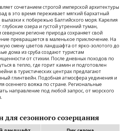
ивляет сочетанием строгой имперской архитектуры
ад в это время переживает мягкий бархатный
 вылазки к побережью Балтийского моря. Карелия
 глубокие озера и густой утренний туман,
 северном регионе природа сохраняет свой
ние превращается в маленькое приключение. На
зкую смену цветов ландшафта от ярко-золотого до
ые дома из сруба создают туристам
щенности от стихии. После дневных походов по
ться в тепло, где горит камин и подготовлен
фейни в туристических центрах предлагают
ный глинтвейн. Подобная атмосфера уединения и
я осеннего вояжа по стране. Региональные
ть направление под любой запрос, от морского
.
 для сезонного созерцания
й ландшафт
Пик сезона