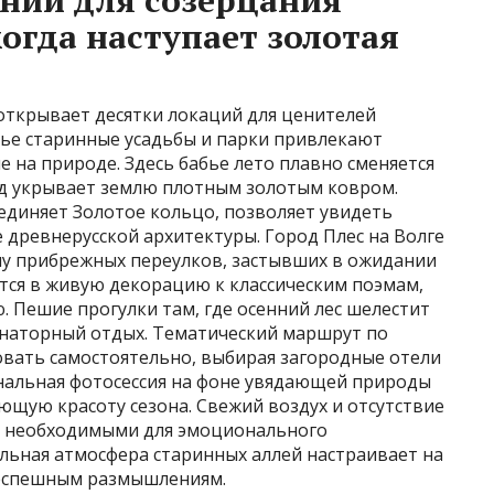
ний для созерцания
огда наступает золотая
 открывает десятки локаций для ценителей
вье старинные усадьбы и парки привлекают
на природе. Здесь бабье лето плавно сменяется
д укрывает землю плотным золотым ковром.
единяет Золотое кольцо, позволяет увидеть
е древнерусской архитектуры. Город Плес на Волге
у прибрежных переулков, застывших в ожидании
ся в живую декорацию к классическим поэмам,
 Пешие прогулки там, где осенний лес шелестит
наторный отдых. Тематический маршрут по
вать самостоятельно, выбирая загородные отели
ональная фотосессия на фоне увядающей природы
ющую красоту сезона. Свежий воздух и отсутствие
и необходимыми для эмоционального
альная атмосфера старинных аллей настраивает на
неспешным размышлениям.