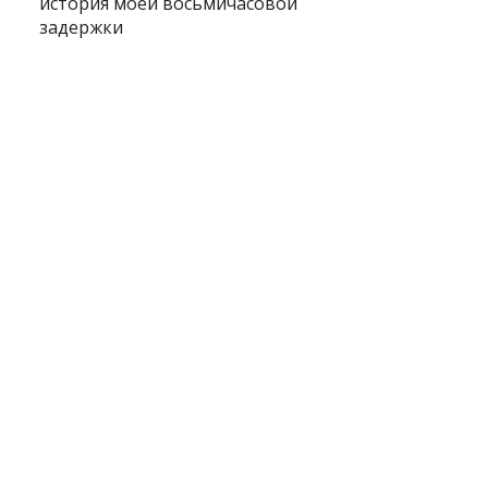
история моей восьмичасовой
задержки