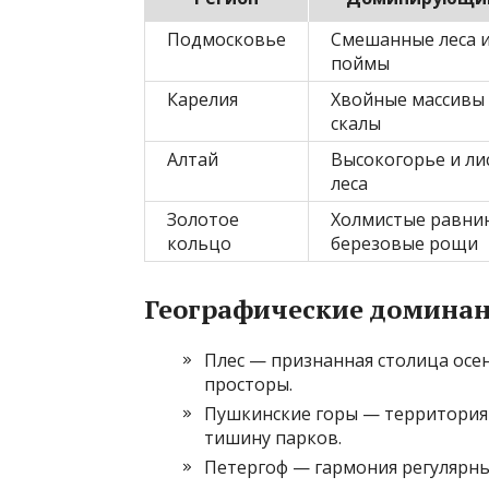
Подмосковье
Смешанные леса 
поймы
Карелия
Хвойные массивы
скалы
Алтай
Высокогорье и л
леса
Золотое
Холмистые равни
кольцо
березовые рощи
Географические доминан
Плес — признанная столица осе
просторы.
Пушкинские горы — территория 
тишину парков.
Петергоф — гармония регулярных