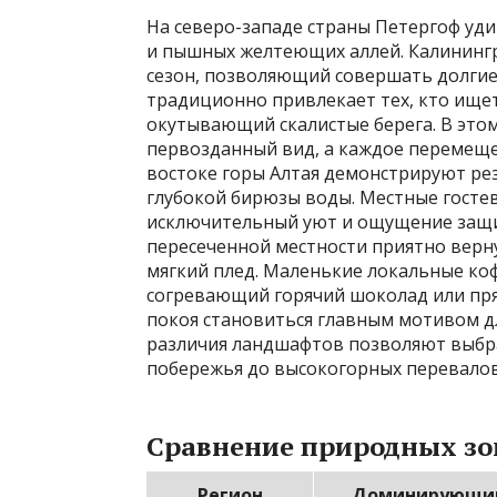
На северо-западе страны Петергоф уд
и пышных желтеющих аллей. Калинингр
сезон, позволяющий совершать долгие
традиционно привлекает тех, кто ищет
окутывающий скалистые берега. В этом
первозданный вид, а каждое перемеще
востоке горы Алтая демонстрируют ре
глубокой бирюзы воды. Местные гостев
исключительный уют и ощущение защи
пересеченной местности приятно верну
мягкий плед. Маленькие локальные ко
согревающий горячий шоколад или пря
покоя становиться главным мотивом дл
различия ландшафтов позволяют выбра
побережья до высокогорных перевалов
Сравнение природных зон
Регион
Доминирующи