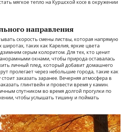
тать мягкое тепло на Куршской косе в окружении
льного направления
ывать скорость смены листвы, которая напрямую
 широтах, таких как Карелия, яркие цвета
едзимним серым колоритом. Для тех, кто ценит
панорамными окнами, чтобы природа оставалась
ожить личный плед, который добавит домашнего
рут пролегает через небольшие города, такие как
у стоит заказать заранее. Вечерняя атмосфера в
заказать глинтвейн и провести время у камин.
личным спутником во время долгой прогулки по
ижении, чтобы услышать тишину и поймать