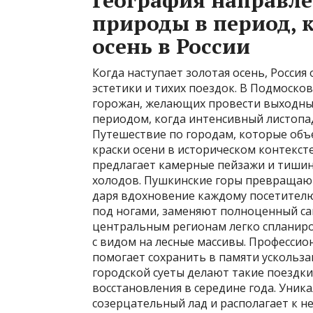
География направле
природы в период, к
осень в России
Когда наступает золотая осень, Россия
эстетики и тихих поездок. В Подмоско
горожан, желающих провести выходные 
периодом, когда интенсивный листопа
Путешествие по городам, которые объ
краски осени в историческом контекст
предлагает камерные пейзажи и тишин
холодов. Пушкинские горы превращают
даря вдохновение каждому посетителю.
под ногами, заменяют полноценный са
центральным регионам легко спланиро
с видом на лесные массивы. Професси
помогает сохранить в памяти ускольза
городской суеты делают такие поездк
восстановления в середине года. Уник
созерцательный лад и располагает к 