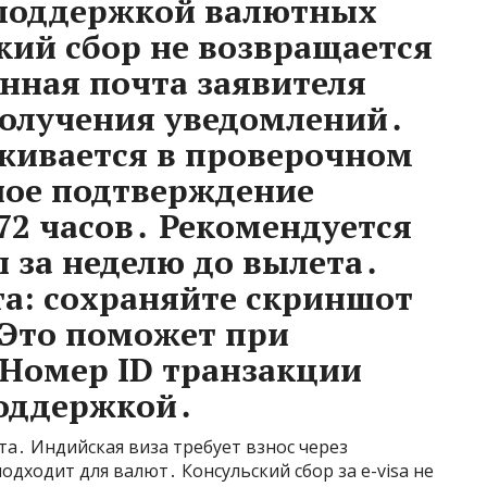
 поддержкой валютных
кий сбор не возвращается
онная почта заявителя
получения уведомлений․
еживается в проверочном
ное подтверждение
72 часов․ Рекомендуется
 за неделю до вылета․
а: сохраняйте скриншот
 Это поможет при
 Номер ID транзакции
поддержкой․
та․ Индийская виза требует взнос через
дходит для валют․ Консульский сбор за e-visa не