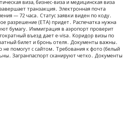
тическая виза, бизнес-виза и медицинская виза
завершает транзакция․ Электронная почта
ия — 72 часа․ Статус заявки виден по коду․
е разрешение (ETA) придет․ Распечатка нужна
буют бумагу․ Иммиграция в аэропорт проверит
гократный въезд дает e-visa․ Коридор визы по
ратный билет и бронь отеля․ Документы важны․
 не помогут с сайтом․ Требования к фото (белый
тельны․ Загранпаспорт сканируют четко․ Документы