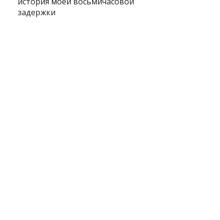
история моей восьмичасовой
задержки