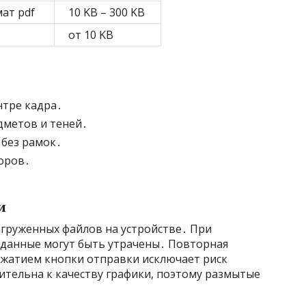
ат pdf
10 KB – 300 KB
от 10 KB
нтре кадра․
дметов и теней․
без рамок․
боров․
и
агруженных файлов на устройстве․ При
и данные могут быть утрачены․ Повторная
жатием кнопки отправки исключает риск
ительна к качеству графики, поэтому размытые