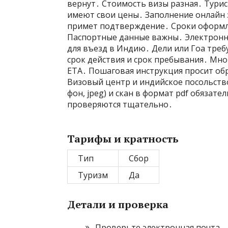
вернут․ Стоимость визы разная․ Турис
имеют свои цены․ Заполнение онлайн 
примет подтверждение․ Сроки оформлен
Паспортные данные важны․ Электронно
для въезд в Индию․ Дели или Гоа тре
срок действия и срок пребывания․ Мно
ETA․ Пошаговая инструкция просит об
Визовый центр и индийское посольство
фон, jpeg) и скан в формат pdf обяза
проверяются тщательно․
Тарифы и кратность
Тип
Сбор
Туризм
Да
Детали и проверка
Проверьте электронная почта․