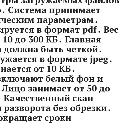
етры загружаемых файлов
о․ Система принимает
ическим параметрам․
руется в формат pdf․ Вес
 10 до 300 КБ․ Главная
 должна быть четкой․
ужается в формате jpeg․
нается от 10 КБ․
включают белый фон и
Лицо занимает от 50 до
 Качественный скан
 разворота без обрезки․
окращает сроки