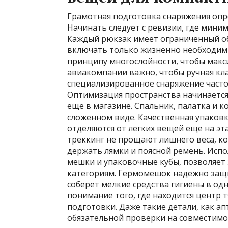
Грамотная подготовка снаряжения опре
Начинать следует с ревизии, где мини
Каждый рюкзак имеет ограниченный об
включать только жизненно необходимы
принципу многослойности, чтобы макс
авиакомпании важно, чтобы ручная кла
специализированное снаряжение часто
Оптимизация пространства начинается
еще в магазине. Спальник, палатка и
сложенном виде. Качественная упаков
отделяются от легких вещей еще на эт
треккинг не прощают лишнего веса, к
держать лямки и поясной ремень. Испо
мешки и упаковочные кубы, позволяет
категориям. Гермомешок надежно защит
соберет мелкие средства гигиены в од
понимание того, где находится центр 
подготовки. Даже такие детали, как а
обязательной проверки на совместимо