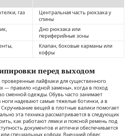
отелки, газ
Центральная часть рюкзака у
спины
ик,
Дно рюкзака или
периферийные зоны
енты,
Клапан, боковые карманы или
кофры
ипировки перед выходом
проверенные лайфхаки для существенного
х — правило «одной замены», когда в поход
во сменной одежды. Обувь часто занимает
 ноги надевают самые тяжелые ботинки, а в
. Скручивание вещей в плотные валики помогает
тально эта техника рассматривается в следующих
рить, как работают лямки и поясной ремень под
ступность документов и аптечки обеспечивается
или специальных кофрах. Внешний обвес