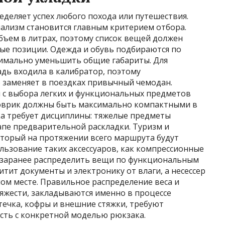
деляет успех любого похода или путешествия.
мализм становится главным критерием отбора.
ъем в литрах, поэтому список вещей должен
е позиции. Одежда и обувь подбираются по
имально уменьшить общие габариты. Для
дь входила в калибратор, поэтому
 заменяет в поездках привычный чемодан.
 с выбора легких и функциональных предметов
 коврик должны быть максимально компактными в
ка требует дисциплины: тяжелые предметы
апе предварительной раскладки. Туризм и
оторый на протяжении всего маршрута будут
льзование таких аксессуаров, как компрессионные
 заранее распределить вещи по функциональным
ит документы и электронику от влаги, а несессер
ном месте. Правильное распределение веса и
тяжести, закладываются именно в процессе
птечка, кофры и внешние стяжки, требуют
сть с конкретной моделью рюкзака.