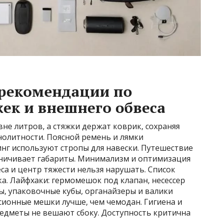
рекомендации по
ек и внешнего обвеса
не литров, а стяжки держат коврик, сохраняя
нолитности. Поясной ремень и лямки
инг используют стропы для навески. Путешествие
аничивает габариты. Минимализм и оптимизация
са и центр тяжести нельзя нарушать. Список
ка. Лайфхаки: гермомешок под клапан, несессер
ы, упаковочные кубы, органайзеры и валики
сионные мешки лучше, чем чемодан. Гигиена и
редметы не вешают сбоку. Доступность критична