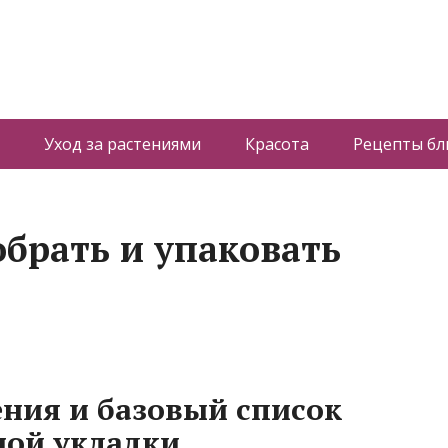
Уход за растениями
Красота
Рецепты б
обрать и упаковать
ния и базовый список
ной укладки