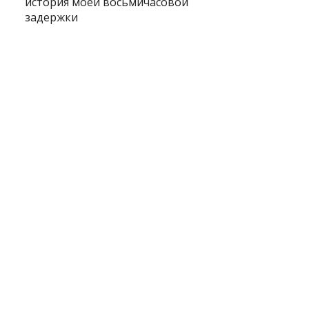
история моей восьмичасовой
задержки