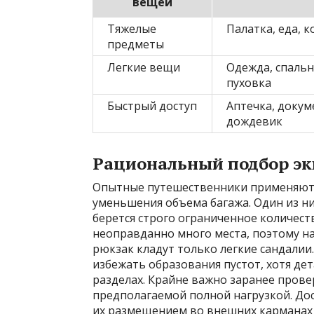
вещей
Тяжелые
Палатка, еда, к
предметы
Легкие вещи
Одежда, спальн
пуховка
Быстрый доступ
Аптечка, докум
дождевик
Рациональный подбор эк
Опытные путешественники применяют 
уменьшения объема багажа. Один из ни
берется строго ограниченное количест
неоправданно много места, поэтому на
рюкзак кладут только легкие сандалии
избежать образования пустот, хотя де
разделах. Крайне важно заранее прове
предполагаемой полной нагрузкой. До
их размещением во внешних карманах 