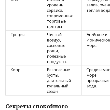
уровень
залив, очен
сервиса,
теплая вода
современные
торговые
центры.
Греция
Чистый
Эгейское и
воздух,
Ионическо
сосновые
море.
рощи,
полезные
продукты.
Кипр
Безопасные
Средиземн
бухты,
море,
длительный
прозрачная
купальный
вода.
сезон.
Секреты спокойного