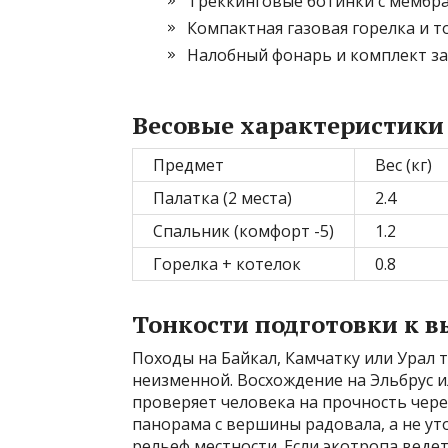
Треккинговые ботинки с мембр
Компактная газовая горелка и т
Налобный фонарь и комплект за
Весовые характеристики
Предмет
Вес (кг)
Палатка (2 места)
2.4
Спальник (комфорт -5)
1.2
Горелка + котелок
0.8
Тонкости подготовки к в
Походы на Байкал, Камчатку или Урал т
неизменной. Восхождение на Эльбрус и
проверяет человека на прочность чере
панорама с вершины радовала, а не ут
рельеф местности. Если экотропа ведет