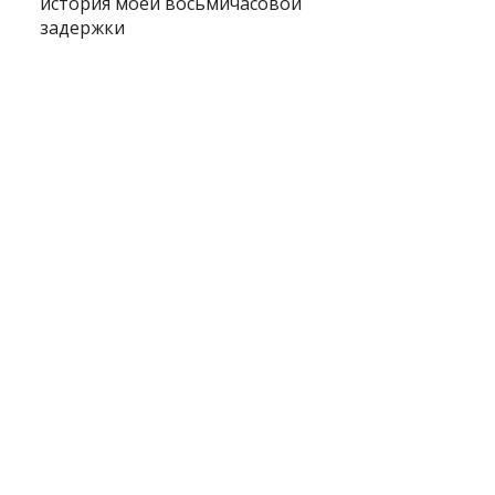
история моей восьмичасовой
задержки