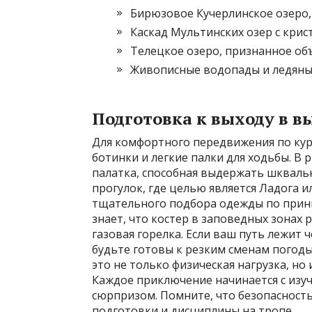
Бирюзовое Кучерлинское озеро
Каскад Мультинских озер с крис
Телецкое озеро, признанное об
Живописные водопады и ледяные
Подготовка к выходу в в
Для комфортного передвижения по ку
ботинки и легкие палки для ходьбы. В
палатка, способная выдержать шквальн
прогулок, где целью является Ладога 
тщательного подбора одежды по прин
знает, что костер в заповедных зонах р
газовая горелка. Если ваш путь лежит 
будьте готовы к резким сменам погоды
это не только физическая нагрузка, но
Каждое приключение начинается с изуч
сюрпризом. Помните, что безопасность
подготовки и дисциплины на тропе.