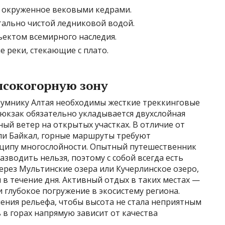
, окруженное вековыми кедрами.
тально чистой ледниковой водой.
ъектом всемирного наследия.
 реки, стекающие с плато.
ысокогорную зону
румнику Алтая необходимы жесткие треккинговые
 рюкзак обязательно укладывается двухслойная
ый ветер на открытых участках. В отличие от
или Байкал, горные маршруты требуют
ципу многослойности. Опытный путешественник
азводить нельзя, поэтому с собой всегда есть
через Мультинские озера или Кучерлинское озеро,
 в течение дня. Активный отдых в таких местах —
 и глубокое погружение в экосистему региона.
ения рельефа, чтобы высота не стала неприятным
 в горах напрямую зависит от качества