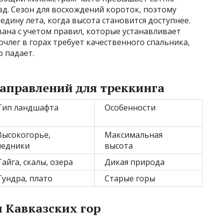
д. Сезон для восхождений короток, поэтому
дину лета, когда высота становится доступнее.
ана с учетом правил, которые устанавливает
члег в горах требует качественного спальника,
о падает.
аправлений для треккинга
Тип ландшафта
Особенности
Высокогорье,
Максимальная
ледники
высота
Тайга, скалы, озера
Дикая природа
Тундра, плато
Старые горы
 Кавказских гор