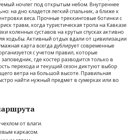
уемый ночлег под открытым небом. Внутреннее
о: на дно кладется легкий спальник, а ближе к
ентровки веса. Прочные треккинговые ботинки с
иск травм, когда туристическая тропа на Кавказе
зки коленных суставов на крутых спусках активно
для ходьбы. Активный отдых вдали от цивилизации
умажная карта всегда дублирует современные
организуется с учетом правил, которые
заповедник, где костер разводится только в
ость перехода и текущий сезон диктуют выбор
его ветра на большой высоте. Правильная
стро найти нужный предмет в сумерках или во
маршрута
ехлом от влаги.
евым каркасом.