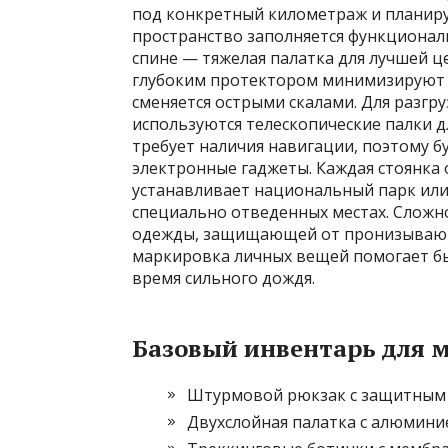
под конкретный километраж и планир
пространство заполняется функциональн
спине — тяжелая палатка для лучшей ц
глубоким протектором минимизируют р
сменяется острыми скалами. Для разгру
используются телескопические палки 
требует наличия навигации, поэтому б
электронные гаджеты. Каждая стоянка 
устанавливает национальный парк или 
специально отведенных местах. Сложн
одежды, защищающей от пронизывающ
маркировка личных вещей помогает бы
время сильного дождя.
Базовый инвентарь для 
Штурмовой рюкзак с защитным ч
Двухслойная палатка с алюмини