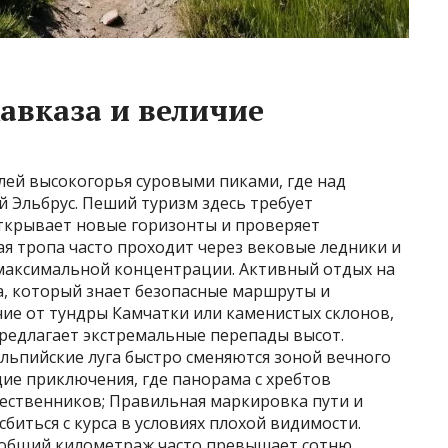
авказа и величие
лей высокогорья суровыми пиками, где над
 Эльбрус. Пеший туризм здесь требует
ткрывает новые горизонты и проверяет
ая тропа часто проходит через вековые ледники и
 максимальной концентрации. Активный отдых на
а, который знает безопасные маршруты и
чие от тундры Камчатки или каменистых склонов,
предлагает экстремальные перепады высот.
льпийские луга быстро сменяются зоной вечного
ящие приключения, где панорама с хребтов
шественников; Правильная маркировка пути и
биться с курса в условиях плохой видимости.
 общий километраж часто превышает сотню