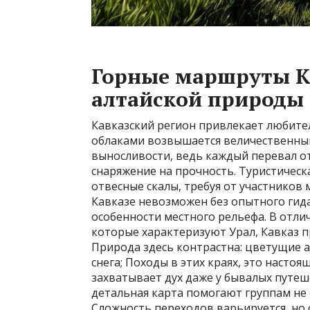
Горные маршруты К
алтайской природы
Кавказский регион привлекает любите
облаками возвышается величественный
выносливости, ведь каждый перевал о
снаряжение на прочность. Туристическ
отвесные скалы, требуя от участников
Кавказе невозможен без опытного гид
особенности местного рельефа. В отли
которые характеризуют Урал, Кавказ 
Природа здесь контрастна: цветущие а
снега; Походы в этих краях, это насто
захватывает дух даже у бывалых путе
детальная карта помогают группам не с
Сложность переходов варьируется, но