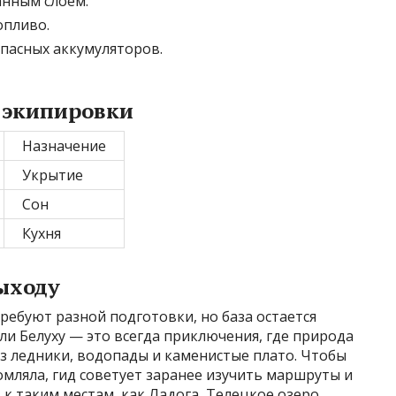
анным слоем.
опливо.
пасных аккумуляторов.
 экипировки
Назначение
Укрытие
Сон
Кухня
ыходу
ребуют разной подготовки, но база остается
ли Белуху — это всегда приключения, где природа
з ледники, водопады и каменистые плато. Чтобы
омляла, гид советует заранее изучить маршруты и
 к таким местам, как Ладога, Телецкое озеро,