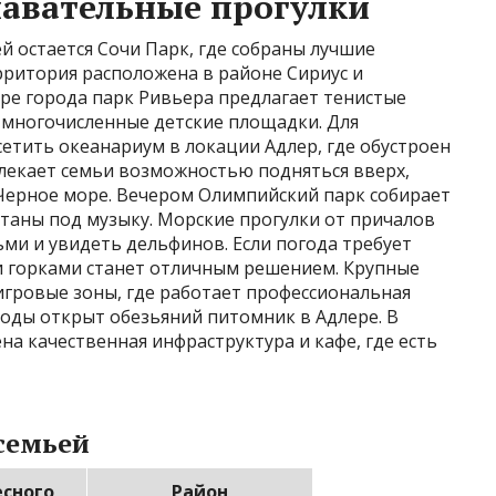
навательные прогулки
 остается Сочи Парк, где собраны лучшие
рритория расположена в районе Сириус и
тре города парк Ривьера предлагает тенистые
 многочисленные детские площадки. Для
сетить океанариум в локации Адлер, где обустроен
екает семьи возможностью подняться вверх,
 Черное море. Вечером Олимпийский парк собирает
таны под музыку. Морские прогулки от причалов
ми и увидеть дельфинов. Если погода требует
и горками станет отличным решением. Крупные
гровые зоны, где работает профессиональная
роды открыт обезьяний питомник в Адлере. В
а качественная инфраструктура и кафе, где есть
 семьей
есного
Район