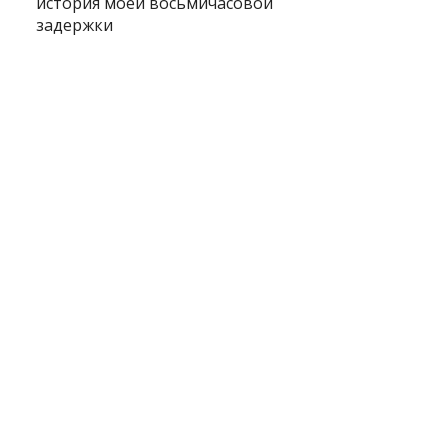
история моей восьмичасовой
задержки