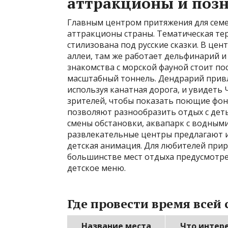
аттракционы и поз
Главным центром притяжения для семей
аттракционы страны. Тематическая те
стилизована под русские сказки. В цен
аллеи, там же работает дельфинарий и
знакомства с морской фауной стоит по
масштабный тоннель. Дендрарий привл
используя канатная дорога, и увидеть
зрителей, чтобы показать поющие фон
позволяют разнообразить отдых с деть
смены обстановки, аквапарк с водным
развлекательные центры предлагают и
детская анимация. Для любителей при
большинстве мест отдыха предусмотрен
детское меню.
Где провести время всей
Название места
Что интер