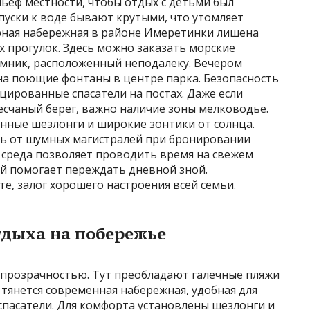
ьеф местности, чтобы отдых с детьми был
спуски к воде бывают крутыми, что утомляет
рная набережная в районе Имеретинки лишена
х прогулок. Здесь можно заказать морские
омник, расположенный неподалеку. Вечером
на поющие фонтаны в центре парка. Безопасность
цированные спасатели на постах. Даже если
есчаный берег, важно наличие зоны мелководье.
нные шезлонги и широкие зонтики от солнца.
ть от шумных магистралей при бронировании
 среда позволяет проводить время на свежем
ей помогает переждать дневной зной.
е, залог хорошего настроения всей семьи.
тдыха на побережье
 прозрачностью. Тут преобладают галечные пляжи
 тянется современная набережная, удобная для
спасатели. Для комфорта установлены шезлонги и