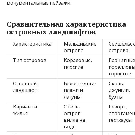
монументальные пейзажи.
Сравнительная характеристика
островных ландшафтов
Характеристика
Мальдивские
Сейшельс
острова
острова
Тип островов
Кораловые,
Гранитные
плоские
коралловы
гористые
Основной
Белоснежные
Скалы,
ландшафт
пляжи и
джунгли,
лагуны
бухты
Варианты
Отель-
Резорт,
жилья
остров,
апартамен
вилла на
гестхаусы
воде