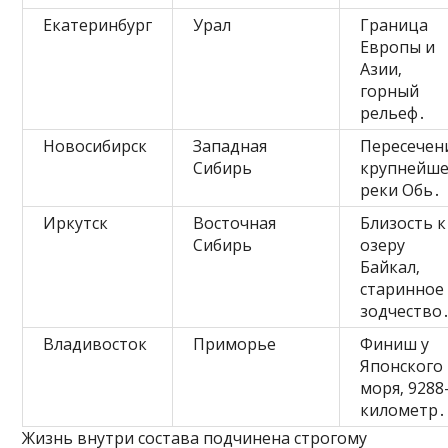
Екатеринбург
Урал
Граница
Европы и
Азии‚
горный
рельеф․
Новосибирск
Западная
Пересечен
Сибирь
крупнейш
реки Обь․
Иркутск
Восточная
Близость к
Сибирь
озеру
Байкал‚
старинное
зодчество
Владивосток
Приморье
Финиш у
Японского
моря‚ 9288
километр․
Жизнь внутри состава подчинена строгому