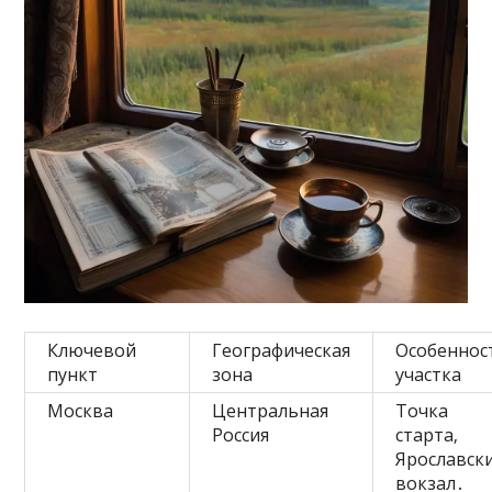
Ключевой
Географическая
Особеннос
пункт
зона
участка
Москва
Центральная
Точка
Россия
старта‚
Ярославск
вокзал․