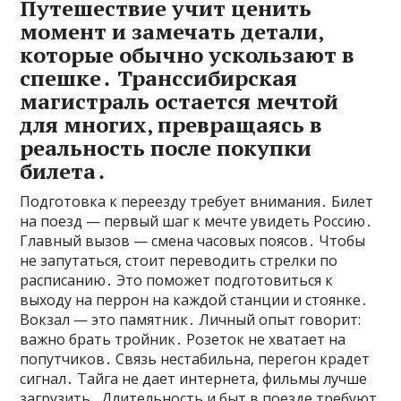
Путешествие учит ценить
момент и замечать детали‚
которые обычно ускользают в
спешке․ Транссибирская
магистраль остается мечтой
для многих‚ превращаясь в
реальность после покупки
билета․
Подготовка к переезду требует внимания․ Билет
на поезд — первый шаг к мечте увидеть Россию․
Главный вызов — смена часовых поясов․ Чтобы
не запутаться‚ стоит переводить стрелки по
расписанию․ Это поможет подготовиться к
выходу на перрон на каждой станции и стоянке․
Вокзал — это памятник․ Личный опыт говорит:
важно брать тройник․ Розеток не хватает на
попутчиков․ Связь нестабильна‚ перегон крадет
сигнал․ Тайга не дает интернета‚ фильмы лучше
загрузить․ Длительность и быт в поезде требуют