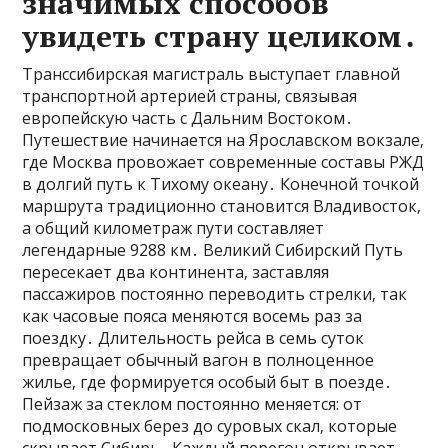
значимых способов
увидеть страну целиком․
Транссибирская магистраль выступает главной
транспортной артерией страны‚ связывая
европейскую часть с Дальним Востоком․
Путешествие начинается на Ярославском вокзале‚
где Москва провожает современные составы РЖД
в долгий путь к Тихому океану․ Конечной точкой
маршрута традиционно становится Владивосток‚
а общий километраж пути составляет
легендарные 9288 км․ Великий Сибирский Путь
пересекает два континента‚ заставляя
пассажиров постоянно переводить стрелки‚ так
как часовые пояса меняются восемь раз за
поездку․ Длительность рейса в семь суток
превращает обычный вагон в полноценное
жилье‚ где формируется особый быт в поезде․
Пейзаж за стеклом постоянно меняется: от
подмосковных берез до суровых скал‚ которые